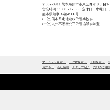
〒862-0911
熊本県熊本市東区健軍３丁目1-
営業時間：9:00～17:00
定休日：水曜日、土日
熊本県知事(4)第4566号
(一社)熊本県宅地建物取引業協会
(一社)九州不動産公正取引協議会加盟
マンションを買う
一戸建を買う
土地を買う
お知らせ
会社情報
スタッフ紹介
売却のご相