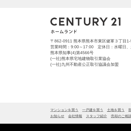
〒862-0911
熊本県熊本市東区健軍３丁目1-
営業時間：9:00～17:00
定休日：水曜日、土日
熊本県知事(4)第4566号
(一社)熊本県宅地建物取引業協会
(一社)九州不動産公正取引協議会加盟
マンションを買う
一戸建を買う
土地を買う
お知らせ
会社情報
スタッフ紹介
売却のご相