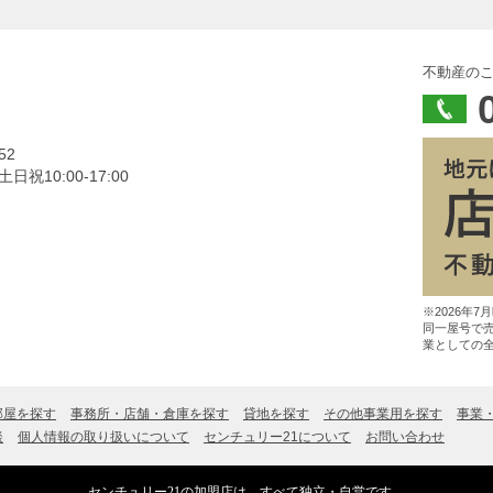
不動産の
52
祝10:00‐17:00
※2026年
同一屋号で
業としての
部屋を探す
事務所・店舗・倉庫を探す
貸地を探す
その他事業用を探す
事業
談
個人情報の取り扱いについて
センチュリー21について
お問い合わせ
センチュリー21の加盟店は、すべて独立・自営です。