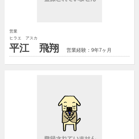
営業
ヒラエ アスカ
平江 飛翔
営業経験：9年7ヶ月