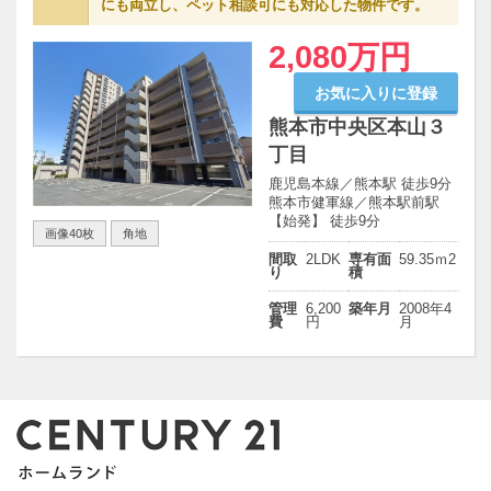
にも両立し、ペット相談可にも対応した物件です。
2,080万円
お気に入りに登録
熊本市中央区本山３
丁目
鹿児島本線／熊本駅 徒歩9分
熊本市健軍線／熊本駅前駅
【始発】 徒歩9分
画像40枚
角地
間取
2LDK
専有面
59.35ｍ
2
り
積
管理
6,200
築年月
2008年4
費
円
月