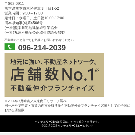
〒862-0911
熊本県熊本市東区健軍３丁目1-52
営業時間：9:00～17:00
定休日：水曜日、土日祝10:00‐17:00
熊本県知事(4)第4566号
(一社)熊本県宅地建物取引業協会
(一社)九州不動産公正取引協議会加盟
不動産のこと何でもお気軽にお問い合わせください
096-214-2039
※2026年7月時点／東京商工リサーチ調べ
同一屋号で売買・賃貸の両方を取り扱う不動産仲介フランチャイズ業としての全国に
おける店舗数
センチュリー21の加盟店は、すべて独立・自営です。
© 2017-2026 センチュリー21ホームランド