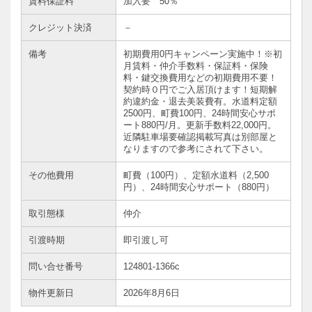
賃料保証料
加入要 50％
クレジット決済
－
備考
初期費用0円キャンペーン実施中！※初
月賃料・仲介手数料・保証料・保険
料・鍵交換費用などの初期費用不要！
契約時０円でご入居頂けます！短期解
約違約金・退去美装費有。水道料定額
2500円、町費100円、24時間安心サポ
ート880円/月。更新手数料22,000円。
近隣駐車場要確認掲載写真は別部屋と
なりますので参考にされて下さい。
その他費用
町費（100円）、定額水道料（2,500
円）、24時間安心サポート（880円）
取引態様
仲介
引渡時期
即引渡し可
問い合せ番号
124801-1366c
物件更新日
2026年8月6日