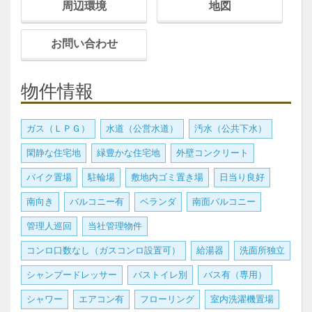
周辺環境
地図
お問い合わせ
物件情報
ガス（ＬＰＧ）
水道（公営水道）
汚水（公共下水）
閑静な住宅地
緑豊かな住宅地
外壁コンクリート
バイク置場
駐輪場
敷地内ゴミ置き場
日当り良好
南向き
バルコニー有
ベランダ
南面バルコニー
管理人巡回
当社管理物件
コンロ口数なし（ガスコンロ設置可）
給湯器
洗面所独立
シャンプードレッサー
バストイレ別
バス有（専用）
シャワー
エアコン有
フローリング
室内洗濯機置場