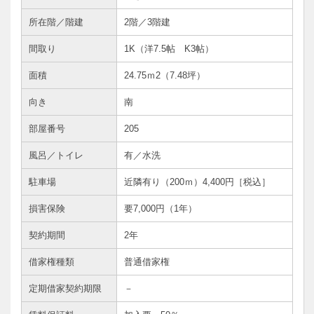
所在階／階建
2階／3階建
間取り
1K（洋7.5帖 K3帖）
面積
24.75ｍ
2
（7.48坪）
向き
南
部屋番号
205
風呂／トイレ
有／水洗
駐車場
近隣有り（200ｍ）4,400円［税込］
損害保険
要7,000円（1年）
契約期間
2年
借家権種類
普通借家権
定期借家契約期限
－