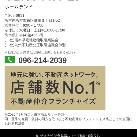
〒862-0911
熊本県熊本市東区健軍３丁目1-52
営業時間：9:00～17:00
定休日：水曜日、土日祝10:00‐17:00
熊本県知事(4)第4566号
(一社)熊本県宅地建物取引業協会
(一社)九州不動産公正取引協議会加盟
不動産のこと何でもお気軽にお問い合わせください
096-214-2039
※2026年7月時点／東京商工リサーチ調べ
同一屋号で売買・賃貸の両方を取り扱う不動産仲介フランチャイズ業としての全国に
おける店舗数
センチュリー21の加盟店は、すべて独立・自営です。